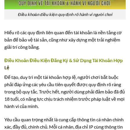
Điều khoản điều kiện quy định rõ hành vi người chơi
Hiểu rõ các quy định liên quan đến tài khoản là nền tảng cơ
bản để bảo vệ tài sản, cũng như xây dựng một trải nghiệm
giải trí công bằng.
Điều Khoản Điều Kiện Đăng Ký & Sử Dụng Tài Khoản Hợp
Lệ
Để tạo, duy trì một tài khoản hợp lệ, người chơi bắt buộc
phải đáp ứng các yêu cầu tiên quyết được quy định rõ ràng
trong bộ quy tắc. Trước hết, người dùng phải đảm bảo đã đủ
18 tuổi, có năng lực chịu trách nhiệm trước pháp luật về mọi
hành vi của mình.
Yêu cầu quan trọng nhất là cung cấp thông tin cá nhân chính
xác, đầy đủ, chính chủ. Mỗi cá nhân, địa chỉ IP cùng thông tin