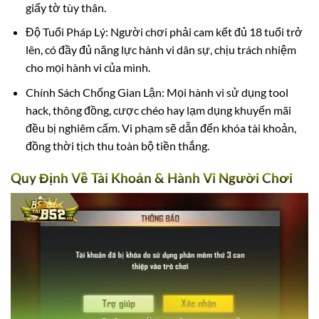
giấy tờ tùy thân.
Độ Tuổi Pháp Lý: Người chơi phải cam kết đủ 18 tuổi trở
lên, có đầy đủ năng lực hành vi dân sự, chịu trách nhiệm
cho mọi hành vi của mình.
Chính Sách Chống Gian Lận: Mọi hành vi sử dụng tool
hack, thông đồng, cược chéo hay lạm dụng khuyến mãi
đều bị nghiêm cấm. Vi phạm sẽ dẫn đến khóa tài khoản,
đồng thời tịch thu toàn bộ tiền thắng.
Quy Định Về Tài Khoản & Hành Vi Người Chơi