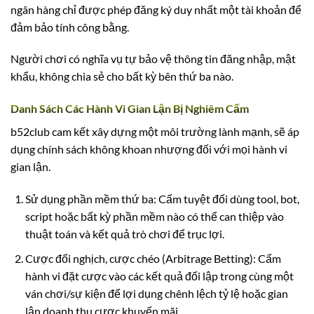
ngân hàng chỉ được phép đăng ký duy nhất một tài khoản để
đảm bảo tính công bằng.
Người chơi có nghĩa vụ tự bảo vệ thông tin đăng nhập, mật
khẩu, không chia sẻ cho bất kỳ bên thứ ba nào.
Danh Sách Các Hành Vi Gian Lận Bị Nghiêm Cấm
b52club cam kết xây dựng một môi trường lành mạnh, sẽ áp
dụng chính sách không khoan nhượng đối với mọi hành vi
gian lận.
Sử dụng phần mềm thứ ba: Cấm tuyệt đối dùng tool, bot,
script hoặc bất kỳ phần mềm nào có thể can thiệp vào
thuật toán và kết quả trò chơi để trục lợi.
Cược đối nghịch, cược chéo (Arbitrage Betting): Cấm
hành vi đặt cược vào các kết quả đối lập trong cùng một
ván chơi/sự kiện để lợi dụng chênh lệch tỷ lệ hoặc gian
lận doanh thu cược khuyến mãi.