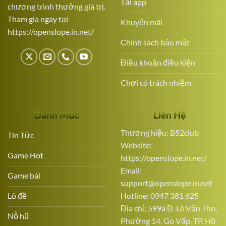
Tải app
chương trình thưởng giá trị.
Tham gia ngay tại
Khuyến mãi
https://openslope.in.net/
Chính sách bảo mật
Điều khoản điều kiện
Chơi có trách nhiệm
Danh Mục
Liên Hệ
Thương hiệu: B52club
Tin Tức
Website:
Game Hot
https://openslope.in.net/
Email:
Game bài
support@openslope.in.net
Lô đề
Hotline: 0947 381 625
Địa chỉ: 599a Đ. Lê Văn Thọ,
Nỗ hũ
Phường 14, Gò Vấp, TP. Hồ